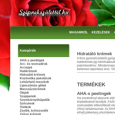
MAGAMRÓL
KEZELÉSEK
Kategóriák
Hidratáló krémek
A friss gyümölcsökbõl,gyógy
AHA-s peelingek
habkrémek,így kémhatásuk 
Arc- és testradírok
pakolásokhoz. Mindennapos r
Arctejek
kellemes tapintású lesz. V
Habkrémek
Hidratáló krémek
Kozmetika pakolások
Lehúzható maszkok
TERMÉKEK
Liposzómás gélek
Masszázskrémek
Olajok
AHA-s peelingek
Szappanok
Ha eredményt akarunk elérn
Szemkörnyékápolók
koptatásával kezdjük. A bõ
Szérumok
szarusejtek eltávolítását 
Tonikok
(Aha) tartalmaznak. Az AHA-
Zselék, krémzselék
elhalt,pikkelyes,elszíntelen
Zsíros krémek