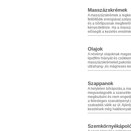
Masszázskrémek
A masszázskrémek a legkel
feltöltõdik energiával,szép
és a bõrtípusnak megfelelõ
kényeztetésre. Ha a masszá
elõsegíti a kezelés eredm
Olajok
A növényi olajoknak magas 
lipidfilm hiányát és csökken
masszázskrémeket,pakolások
ultrahang-,és mágneses ke
Szappanok
A helytelen bõrápolás,a m
megvastagodik a szaruréteg,a
megtisztulni és nem engedi 
a felesleges szaruköpenyt,í
szabaddá válik az út. Aján
kezelések még hatékonyab
Szemkörnyékápol