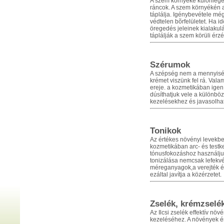
A szem környéke különlege
ráncok. A szem környékén a
táplálja. Igénybevétele mé
védtelen bõrfelületet. Ha 
öregedés jeleinek kialakulá
táplálják a szem körüli érz
Szérumok
A szépség nem a mennyiség
krémet viszünk fel rá. Val
ereje. a kozmetikában igen
dúsíthatjuk vele a különbö
kezelésekhez és javasolhat
Tonikok
Az értékes növényi levekben 
kozmetikában arc- és testk
tónusfokozáshoz használjuk
tonizálása nemcsak lefekvé
méreganyagok,a verejték és
ezáltal javítja a közérzetet.
Zselék, krémzselé
Az Ilcsi zselék effektív n
kezeléséhez. A növények é