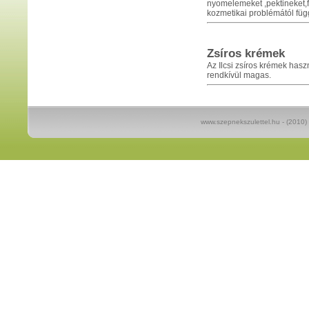
nyomelemeket ,pektineket,f
kozmetikai problémától füg
Zsíros krémek
Az Ilcsi zsíros krémek hasz
rendkívül magas.
www.szepnekszulettel.hu - (2010) M