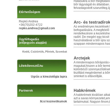
Hatásukra a bõr megfiatalod
bõr lágyságát és általában 
felvastagodott szaruréteg,í
Elérhetőségem
Repkó Andrea
Arc- és testradíro
+36(70)202-4722
Az eredményes kezelések fel
repko.andrea@gmail.com
befogadására. A megfelelõ r
rendelkezésre a kezeléshez
radírt. De megéri egy kicsit
Ügyfélfogadás
használatával a bõr újra s
(előjegyzés alapján)
szappan mindennapos haszná
Kedd, Csütörtök, Péntek, Szombat
Arctejek
A mindennapos bõrápolás eg
magukat,hiszen a bõr termé
Lélekébresztő.hu
különbözõ szennyezõdések 
tisztítást megérdemel a bõ
sminket is eltávolítják.
Ugrás a kineziológia lapra
Habkrémek
Partnerek
A habkrémek kiválóan alka
azt a savas környezetet,a
Ilcsi kozmetikumok
tartalmukat. Nagyon finom,