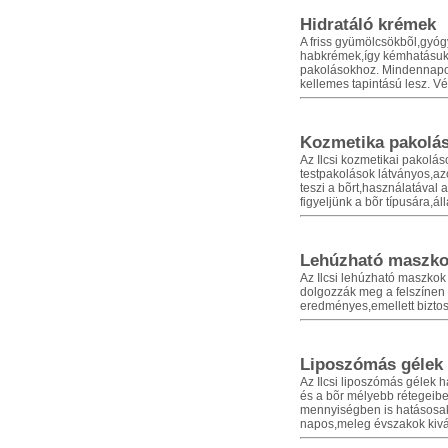
Hidratáló krémek
A friss gyümölcsökbõl,gyógy
habkrémek,így kémhatásuk 
pakolásokhoz. Mindennapos r
kellemes tapintású lesz. V
Kozmetika pakolá
Az Ilcsi kozmetikai pakolá
testpakolások látványos,az
teszi a bõrt,használatával 
figyeljünk a bõr típusára,á
Lehúzható maszk
Az Ilcsi lehúzható maszko
dolgozzák meg a felszínen
eredményes,emellett biztos
Liposzómás gélek
Az Ilcsi liposzómás gélek
és a bõr mélyebb rétegeibe 
mennyiségben is hatásosak. 
napos,meleg évszakok kivá